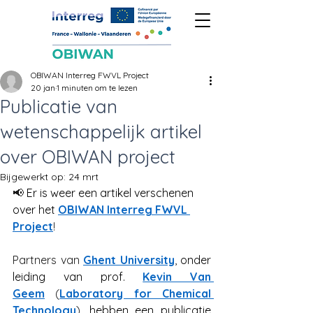
OBIWAN Interreg FWVL Project
20 jan
1 minuten om te lezen
Publicatie van
wetenschappelijk artikel
over OBIWAN project
Bijgewerkt op:
24 mrt
📢 
Er is weer een artikel verschenen 
over het
OBIWAN Interreg FWVL 
Project
!
Partners van 
Ghent University
, 
onder 
leiding van prof.
Kevin Van 
Geem
 (
Laboratory for Chemical 
Technology
), 
hebben een publicatie 