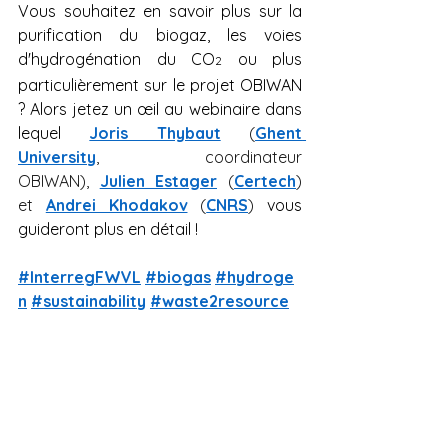
Vous souhaitez en savoir plus sur la 
purification du biogaz, les voies 
d'hydrogénation du CO
 ou plus 
2
particulièrement sur le projet OBIWAN 
? Alors jetez un œil au webinaire dans 
lequel
Joris Thybaut
 (
Ghent 
University
, coordinateur 
OBIWAN), 
Julien Estager
 (
Certech
) 
et 
Andrei Khodakov
 (
CNRS
) 
vous 
guideront plus en détail !
#InterregFWVL
#biogas
#hydroge
n
#sustainability
#waste2resource